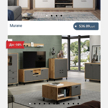
Murane
536.09
руб.
До -10%