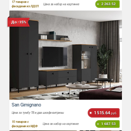
17
товаров с
2 263.52
Цена за набор на картинке
фасадами из ЛДСП
До -15%
San Gimignano
1 515.64
Цена за тумбу ТВ и два шкафа-витрины
руб.
15
товаров с
1 687.53
Цена за набор на картинке
фасадами из МДФ