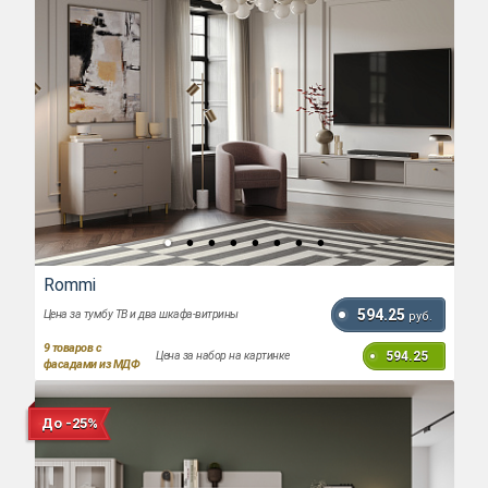
Rommi
594.25
Цена за тумбу ТВ и два шкафа-витрины
руб.
9
товаров с
594.25
Цена за набор на картинке
фасадами из МДФ
До -25%