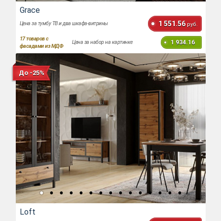
Grace
1 551.56
Цена за тумбу ТВ и два шкафа-витрины
руб.
17
товаров с
1 934.16
Цена за набор на картинке
фасадами из МДФ
До -25%
Loft