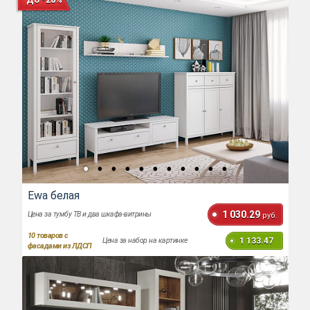
Ewa белая
1 030.29
Цена за тумбу ТВ и два шкафа-витрины
руб.
10
товаров с
1 133.47
Цена за набор на картинке
фасадами из ЛДСП