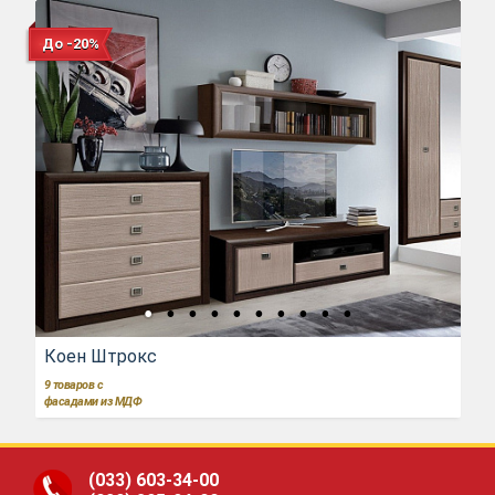
До -20%
Коен Штрокс
9
товаров с
фасадами из МДФ
(033)
603-34-00