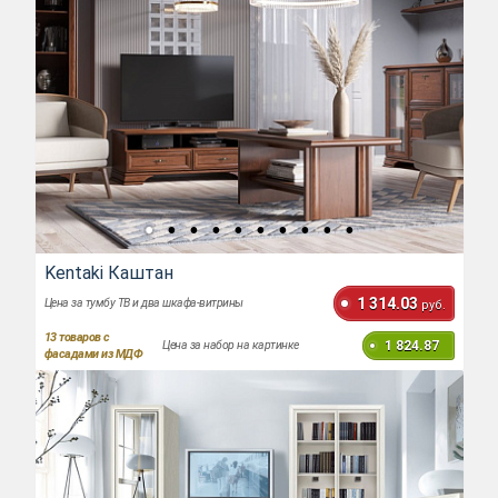
Kentaki Каштан
1 314.03
Цена за тумбу ТВ и два шкафа-витрины
руб.
13
товаров с
1 824.87
Цена за набор на картинке
фасадами из МДФ