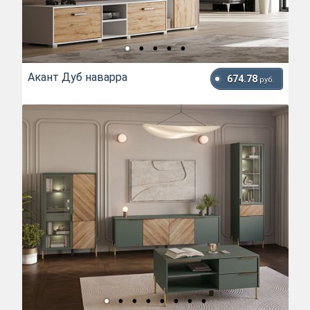
Акант Дуб наварра
674.78
руб.