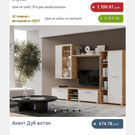
1 709.97
Цена за тумбу ТВ и два шкафа-витрины
руб.
24
товаров с
2 713.16
Цена за набор на картинке
фасадами из ЛДСП
Акант Дуб вотан
674.78
руб.