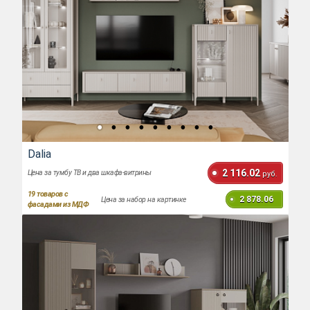
Dalia
2 116.02
Цена за тумбу ТВ и два шкафа-витрины
руб.
19
товаров с
2 878.06
Цена за набор на картинке
фасадами из МДФ