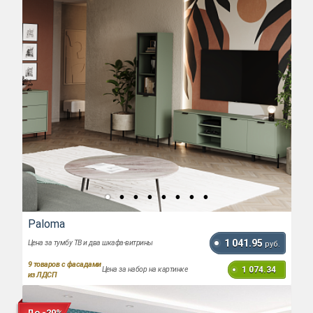
Paloma
1 041.95
Цена за тумбу ТВ и два шкафа-витрины
руб.
9
товаров с фасадами
1 074.34
Цена за набор на картинке
из ЛДСП
До -20%