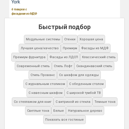
York
6
товаров с
фасадами из МДФ
Быстрый подбор
Модульные системы
Стенки
Хорошая цена
Лучшая цена/качество
Премиум
Фасады из МДФ
Премиум фурнитура
Фасады из ЛДСП
Классический стиль
Современный стиль
Стиль Лофт
Скандинавский стиль
Стиль Прованс
Со шкафом для одежды
С журнальным столиком
С обеденным столом
С навесным шкафом
С широкой тумбой ТВ
Со стеллажом для книг
С витриной из стекла
Темные тона
Светлые тона
Белые
Натуральное дерево
Показать все гостиные