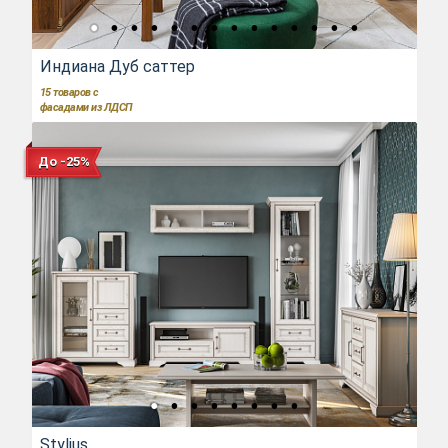
Индиана Дуб саттер
15
товаров с
фасадами из ЛДСП
До -25%
Stylius