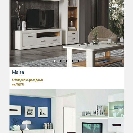
Malta
6
товаров с фасадами
из ЛДСП