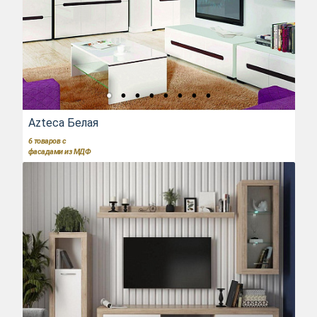
Azteca Белая
6
товаров с
фасадами из МДФ