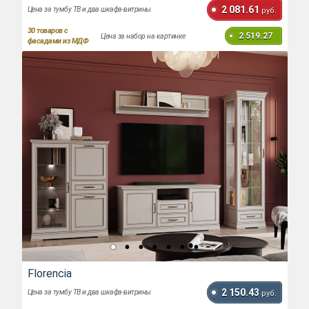
2 081.61
Цена за тумбу ТВ и два шкафа-витрины
руб.
30
товаров с
2 519.27
Цена за набор на картинке
фасадами из МДФ
Florencia
2 150.43
Цена за тумбу ТВ и два шкафа-витрины
руб.