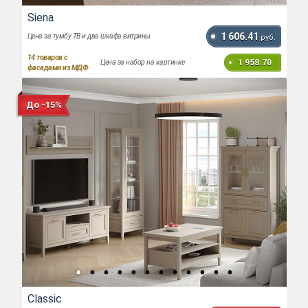
Siena
1 606.41
Цена за тумбу ТВ и два шкафа-витрины
руб.
14
товаров с
1 958.70
Цена за набор на картинке
фасадами из МДФ
До -15%
Classic