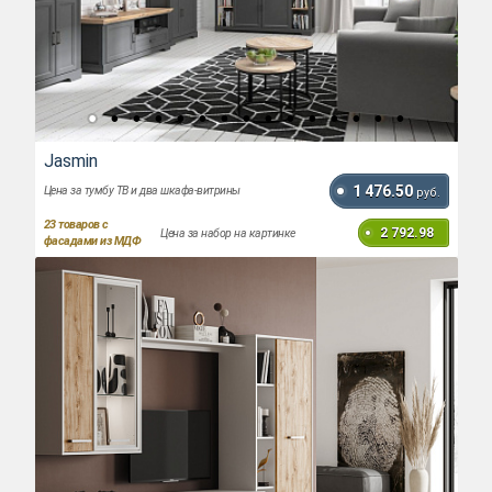
Jasmin
1 476.50
Цена за тумбу ТВ и два шкафа-витрины
руб.
23
товаров с
2 792.98
Цена за набор на картинке
фасадами из МДФ