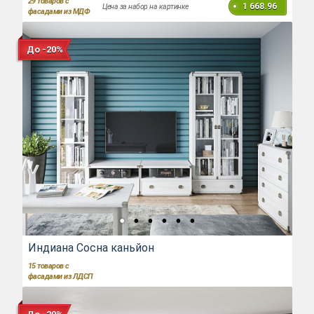
29
товаров с
1 668.96
Цена за набор на картинке
фасадами из МДФ
До -20%
Индиана Сосна каньйон
15
товаров с
фасадами из ЛДСП