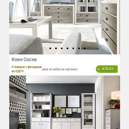
Коен Сосна
6
товаров с фасадами
478.03
Цена за набор на картинке
из ЛДСП