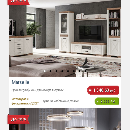
До -20%
Marselle
1 548.63
Цена за тумбу ТВ и два шкафа-витрины
руб.
22
товаров с
2 083.42
Цена за набор на картинке
фасадами из ЛДСП
До -15%