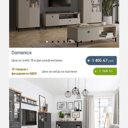
Domenica
1 405.67
Цена за тумбу ТВ и два шкафа-витрины
руб.
18
товаров с
1 769.51
Цена за набор на картинке
фасадами из МДФ