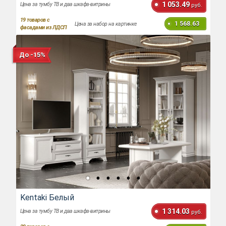
1 053.49
Цена за тумбу ТВ и два шкафа-витрины
руб.
19
товаров с
1 568.63
Цена за набор на картинке
фасадами из ЛДСП
До -15%
Kentaki Белый
1 314.03
Цена за тумбу ТВ и два шкафа-витрины
руб.