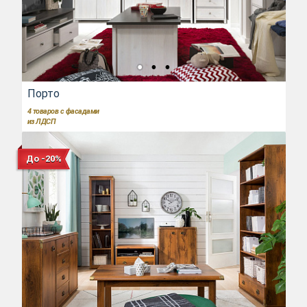
Порто
4
товаров с фасадами
из ЛДСП
До -20%