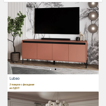
Lubao
3
товаров с фасадами
из ЛДСП