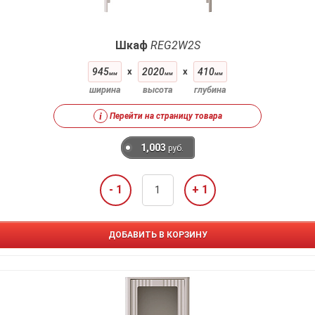
Шкаф
REG2W2S
945
x
2020
x
410
мм
мм
мм
ширина
высота
глубина
i
Перейти на страницу товара
1,003
руб.
- 1
+ 1
ДОБАВИТЬ В КОРЗИНУ