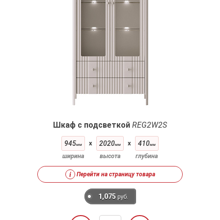
Шкаф с подсветкой
REG2W2S
945
x
2020
x
410
мм
мм
мм
ширина
высота
глубина
i
Перейти на страницу товара
1,075
руб.