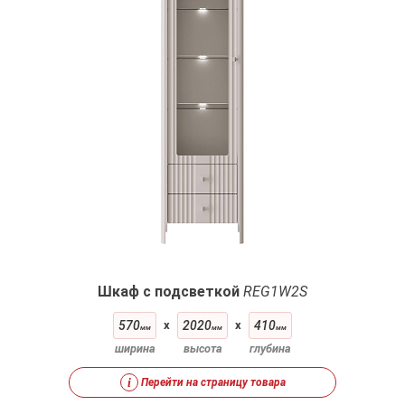
Шкаф с подсветкой
REG1W2S
570
x
2020
x
410
мм
мм
мм
ширина
высота
глубина
i
Перейти на страницу товара