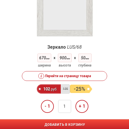
Зеркало
LUS/68
670
x
900
x
50
мм
мм
мм
ширина
высота
глубина
i
Перейти на страницу товара
-25%
102
135
руб.
- 1
+ 1
ДОБАВИТЬ В КОРЗИНУ