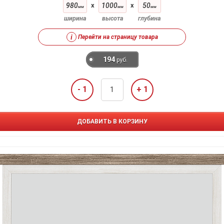
980
x
1000
x
50
мм
мм
мм
ширина
высота
глубина
i
Перейти на страницу товара
194
руб.
- 1
+ 1
ДОБАВИТЬ В КОРЗИНУ