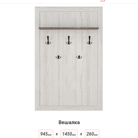
Вешалка
945
x
1450
x
260
мм
мм
мм