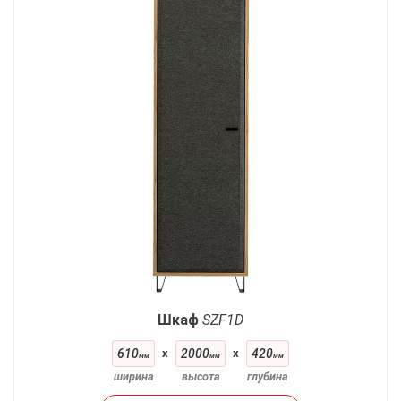
Шкаф
SZF1D
610
x
2000
x
420
мм
мм
мм
ширина
высота
глубина