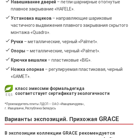
Навешивание дверей
– петли шарнирные отогнутые
плавное закрывание «HAFELE».
Установка ящиков
– направляющие шариковые
частичного выдвижения плавного закрывания скрытого
монтажа «Quadro».
Ручки
– металлические, черный «Palmet».
Опоры
– металлические, черный «Palmet».
Крючки вешалки
– пластиковые «BIG».
Ножка опорная
– регулируемая пластиковая, черный
«GAMET».
класс эмиссмм формальдегида
соответствует сертификату экологичности
E 0,5
*Производитель плиты ЛДСП – ОАО «Ивацевичдрев»,
г. Ивацевичи, Республика Беларусь
GRACE
Варианты экспозиций. Прихожая
В экспозиции коллекции GRACE рекомендуется