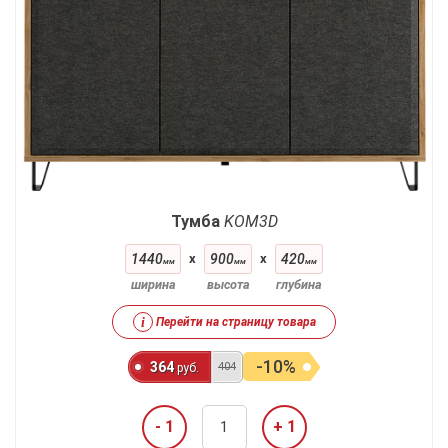
Тумба
KOM3D
1440
x
900
x
420
мм
мм
мм
ширина
высота
глубина
i
Перейти на страницу товара
-10%
364
404
руб.
- 1
+ 1