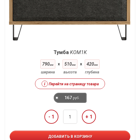
Тумба
KOM1K
790
x
510
x
420
мм
мм
мм
ширина
высота
глубина
i
Перейти на страницу товара
167
руб.
- 1
+ 1
ДОБАВИТЬ В КОРЗИНУ