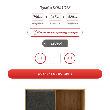
Тумба
KOM1D1S
790
x
945
x
420
мм
мм
мм
ширина
высота
глубина
i
Перейти на страницу товара
290
руб.
- 1
+ 1
ДОБАВИТЬ В КОРЗИНУ