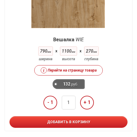
Вешалка
WIE
790
x
1100
x
270
мм
мм
мм
ширина
высота
глубина
i
Перейти на страницу товара
132
руб.
- 1
+ 1
ДОБАВИТЬ В КОРЗИНУ