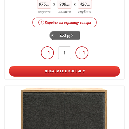
975
x
900
x
420
мм
мм
мм
ширина
высота
глубина
i
Перейти на страницу товара
253
руб.
- 1
+ 1
ДОБАВИТЬ В КОРЗИНУ