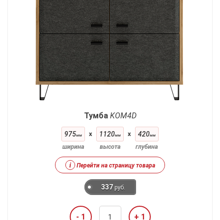
Тумба
KOM4D
975
x
1120
x
420
мм
мм
мм
ширина
высота
глубина
i
Перейти на страницу товара
337
руб.
- 1
+ 1