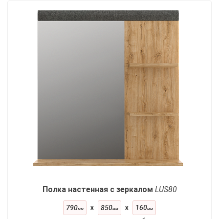
Полка настенная с зеркалом
LUS80
790
x
850
x
160
мм
мм
мм