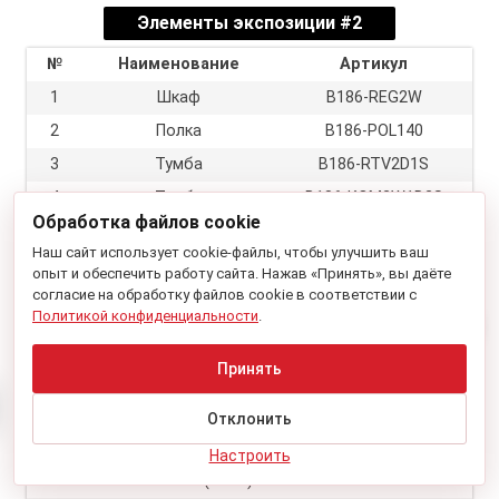
Элементы экспозиции #2
№
Наименование
Артикул
1
Шкаф
B186-REG2W
2
Полка
B186-POL140
3
Тумба
B186-RTV2D1S
4
Тумба
B186-KOM2W1D2S
Обработка файлов cookie
5
Стол журнальный
B186-LAW2D
Наш сайт использует cookie-файлы, чтобы улучшить ваш
опыт и обеспечить работу сайта. Нажав «Принять», вы даёте
Экспозиция #3
согласие на обработку файлов cookie в соответствии с
Политикой конфиденциальности
.
Принять
Элементы экспозиции #3
№
Наименование
Артикул
Отклонить
1
Тумба
В186-KOM4D
Настроить
2
Полка (2 шт.)
B186-POL140