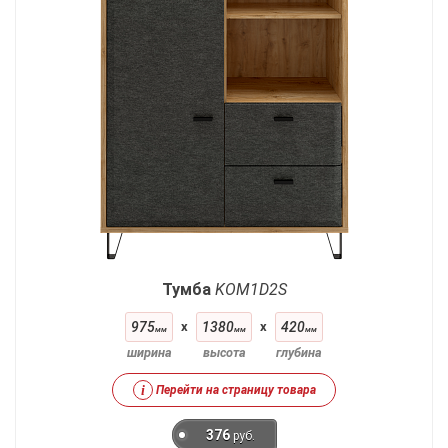
Тумба
KOM1D2S
975
x
1380
x
420
мм
мм
мм
ширина
высота
глубина
i
Перейти на страницу товара
376
руб.