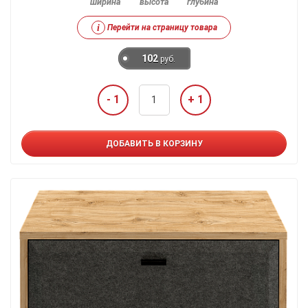
ширина
высота
глубина
i
Перейти на страницу товара
102
руб.
- 1
+ 1
ДОБАВИТЬ В КОРЗИНУ