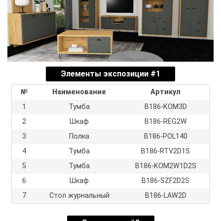
Элементы экспозиции #1
№
Наименование
Артикул
1
Тумба
В186-KOM3D
2
Шкаф
B186-REG2W
3
Полка
B186-POL140
4
Тумба
B186-RTV2D1S
5
Тумба
B186-KOM2W1D2S
6
Шкаф
B186-SZF2D2S
7
Стол журнальный
B186-LAW2D