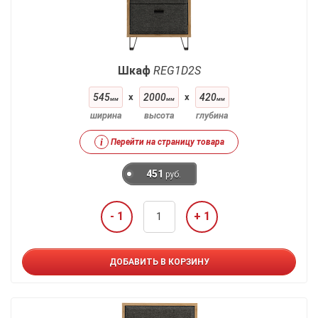
Шкаф
REG1D2S
545
x
2000
x
420
мм
мм
мм
ширина
высота
глубина
i
Перейти на страницу товара
451
руб.
- 1
+ 1
ДОБАВИТЬ В КОРЗИНУ