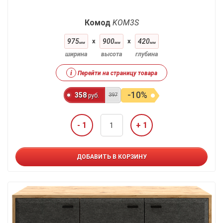
Комод
KOM3S
975
x
900
x
420
мм
мм
мм
ширина
высота
глубина
i
Перейти на страницу товара
-10%
358
397
руб.
- 1
+ 1
ДОБАВИТЬ В КОРЗИНУ