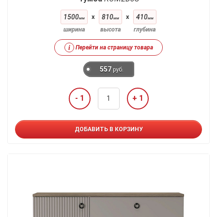
1500
x
810
x
410
мм
мм
мм
ширина
высота
глубина
i
Перейти на страницу товара
557
руб.
- 1
+ 1
ДОБАВИТЬ В КОРЗИНУ