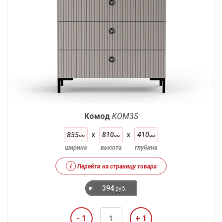
Комод
KOM3S
855
x
810
x
410
мм
мм
мм
ширина
высота
глубина
i
Перейти на страницу товара
394
руб.
- 1
+ 1