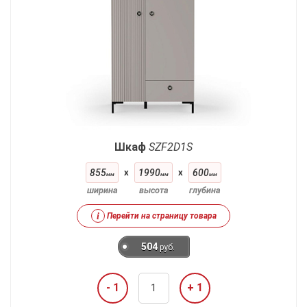
Шкаф
SZF2D1S
855
x
1990
x
600
мм
мм
мм
ширина
высота
глубина
i
Перейти на страницу товара
504
руб.
- 1
+ 1