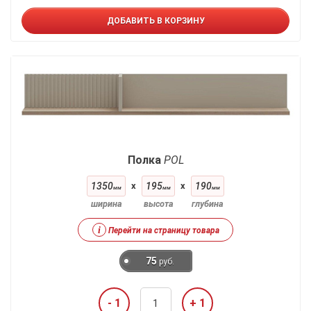
ДОБАВИТЬ В КОРЗИНУ
Полка
POL
1350
x
195
x
190
мм
мм
мм
ширина
высота
глубина
i
Перейти на страницу товара
75
руб.
- 1
+ 1