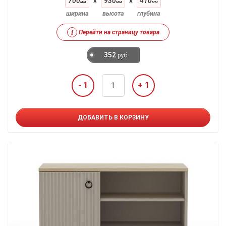
700
x
930
x
410
мм
мм
мм
ширина
высота
глубина
i
Перейти на страницу товара
352
руб.
- 1
+ 1
ДОБАВИТЬ В КОРЗИНУ