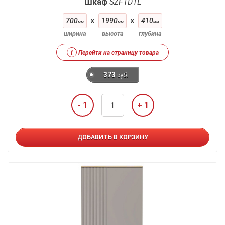
Шкаф
SZF1D1L
700
x
1990
x
410
мм
мм
мм
ширина
высота
глубина
i
Перейти на страницу товара
373
руб.
- 1
+ 1
ДОБАВИТЬ В КОРЗИНУ