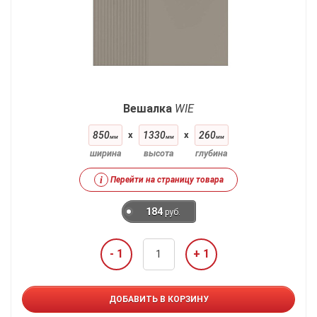
Вешалка
WIE
850
x
1330
x
260
мм
мм
мм
ширина
высота
глубина
i
Перейти на страницу товара
184
руб.
- 1
+ 1
ДОБАВИТЬ В КОРЗИНУ