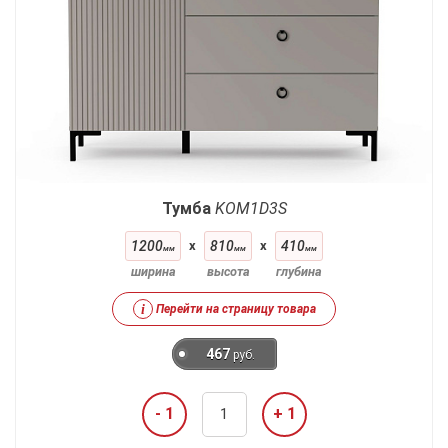
Тумба
KOM1D3S
1200
x
810
x
410
мм
мм
мм
ширина
высота
глубина
i
Перейти на страницу товара
467
руб.
- 1
+ 1