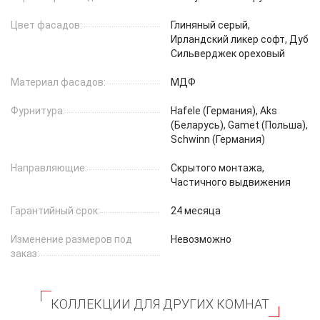
Цвет фасадов:
Глиняный серый,
Ирландский ликер софт, Дуб
Сильверджек ореховый
Материал фасадов:
МДФ
Фурнитура:
Hafеle (Германия), Aks
(Беларусь), Gamet (Польша),
Schwinn (Германия)
Направляющие:
Скрытого монтажа,
Частичного выдвижения
Гарантийный срок:
24 месяца
Изменение размеров под
Невозможно
заказ:
КОЛЛЕКЦИИ ДЛЯ ДРУГИХ КОМНАТ