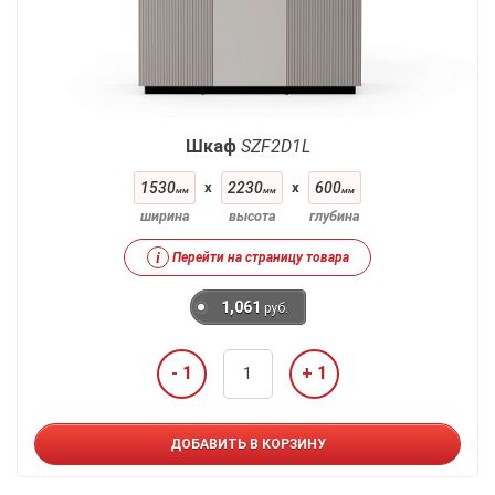
Шкаф
SZF2D1L
1530
x
2230
x
600
мм
мм
мм
ширина
высота
глубина
i
Перейти на страницу товара
1,061
руб.
- 1
+ 1
ДОБАВИТЬ В КОРЗИНУ