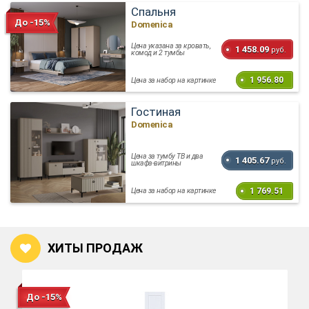
Спальня
До -15%
Domenica
Цена указана за кровать,
1 458.09
руб.
комод и 2 тумбы
1 956.80
Цена за набор на картинке
Гостиная
Domenica
Цена за тумбу ТВ и два
1 405.67
руб.
шкафа-витрины
1 769.51
Цена за набор на картинке
ХИТЫ ПРОДАЖ
До -15%