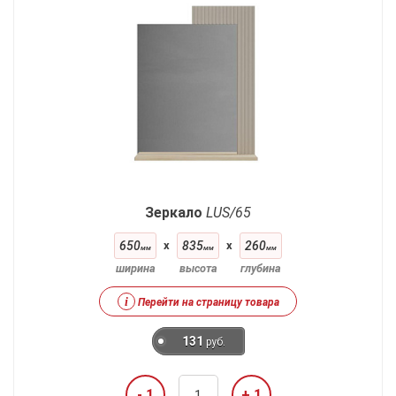
Зеркало
LUS/65
650
x
835
x
260
мм
мм
мм
ширина
высота
глубина
i
Перейти на страницу товара
131
руб.
- 1
+ 1