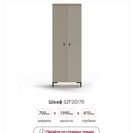
Шкаф
SZF2D/70
700
x
1990
x
410
мм
мм
мм
ширина
высота
глубина
i
Перейти на страницу товара