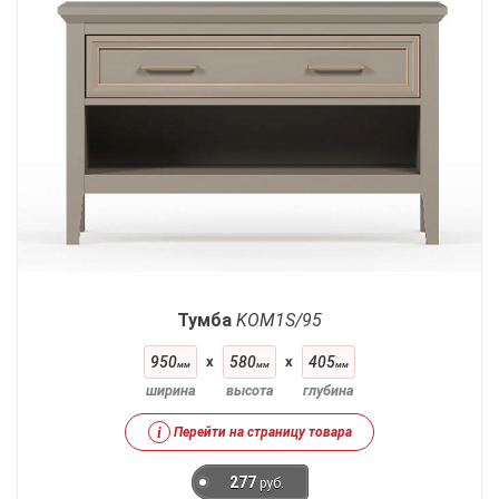
Тумба
KOM1S/95
950
x
580
x
405
мм
мм
мм
ширина
высота
глубина
i
Перейти на страницу товара
277
руб.