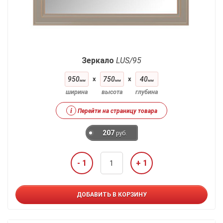
Зеркало
LUS/95
950
x
750
x
40
мм
мм
мм
ширина
высота
глубина
i
Перейти на страницу товара
207
руб.
- 1
+ 1
ДОБАВИТЬ В КОРЗИНУ