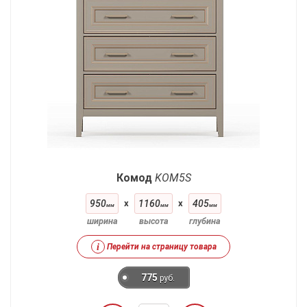
Комод
KOM5S
950
x
1160
x
405
мм
мм
мм
ширина
высота
глубина
i
Перейти на страницу товара
775
руб.