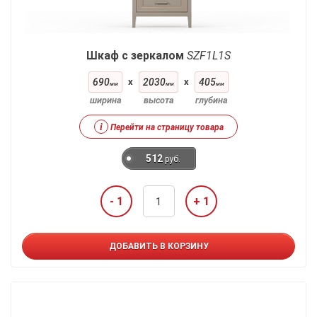
Шкаф с зеркалом
SZF1L1S
690
x
2030
x
405
мм
мм
мм
ширина
высота
глубина
i
Перейти на страницу товара
512
руб.
- 1
+ 1
ДОБАВИТЬ В КОРЗИНУ