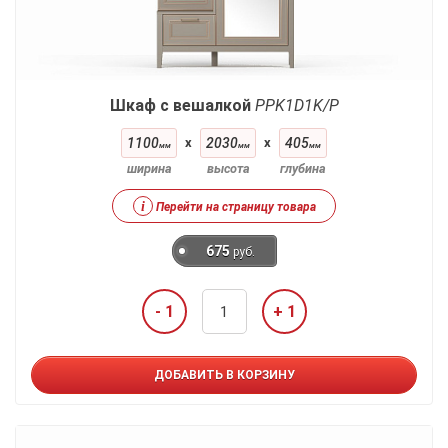
Шкаф с вешалкой
PPK1D1K/P
1100
x
2030
x
405
мм
мм
мм
ширина
высота
глубина
i
Перейти на страницу товара
675
руб.
- 1
+ 1
ДОБАВИТЬ В КОРЗИНУ