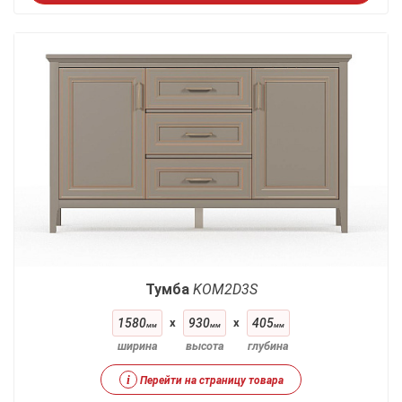
Тумба
KOM2D3S
1580
x
930
x
405
мм
мм
мм
ширина
высота
глубина
i
Перейти на страницу товара