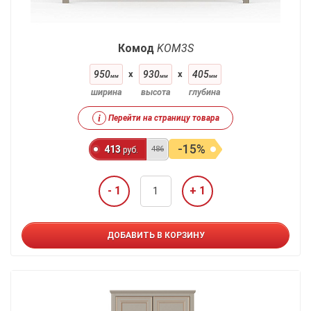
Комод
KOM3S
950
x
930
x
405
мм
мм
мм
ширина
высота
глубина
i
Перейти на страницу товара
-15%
413
486
руб.
- 1
+ 1
ДОБАВИТЬ В КОРЗИНУ