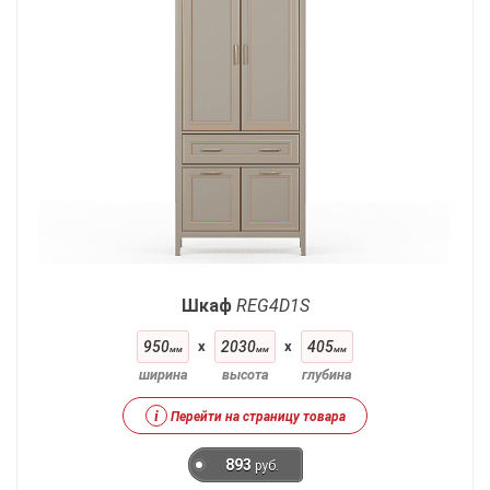
Шкаф
REG4D1S
950
x
2030
x
405
мм
мм
мм
ширина
высота
глубина
i
Перейти на страницу товара
893
руб.