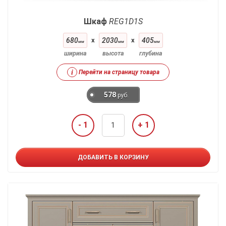
Шкаф
REG1D1S
680
x
2030
x
405
мм
мм
мм
ширина
высота
глубина
i
Перейти на страницу товара
578
руб.
- 1
+ 1
ДОБАВИТЬ В КОРЗИНУ