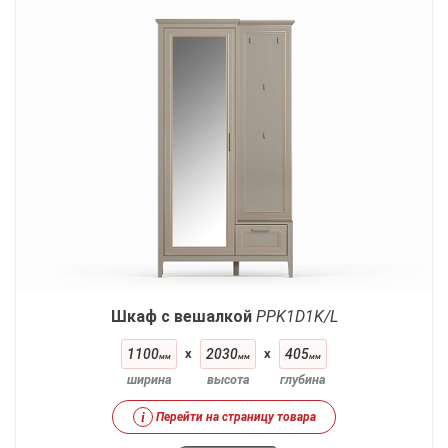
Шкаф с вешалкой
PPK1D1K/L
1100
x
2030
x
405
мм
мм
мм
ширина
высота
глубина
i
Перейти на страницу товара