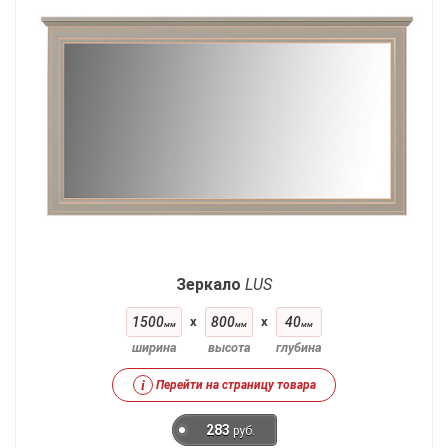
Зеркало
LUS
1500
x
800
x
40
мм
мм
мм
ширина
высота
глубина
i
Перейти на страницу товара
283
руб.