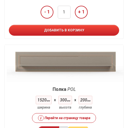
- 1
+ 1
ДОБАВИТЬ В КОРЗИНУ
Полка
POL
1520
x
300
x
200
мм
мм
мм
ширина
высота
глубина
i
Перейти на страницу товара