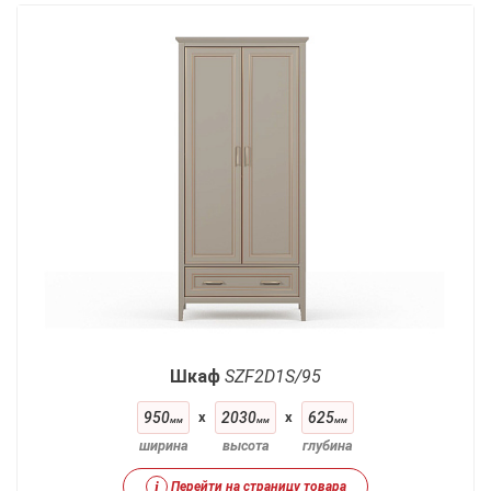
Шкаф
SZF2D1S/95
950
x
2030
x
625
мм
мм
мм
ширина
высота
глубина
i
Перейти на страницу товара