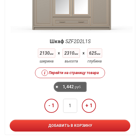
Шкаф
SZF2D2L1S
2130
x
2310
x
625
мм
мм
мм
ширина
высота
глубина
i
Перейти на страницу товара
1,442
руб.
- 1
+ 1
ДОБАВИТЬ В КОРЗИНУ