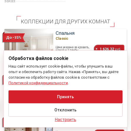
заказ:
КОЛЛЕКЦИИ ДЛЯ ДРУГИХ КОМНАТ
Спальня
До -15%
Classic
Цена указана за кровать,
1 636.32
руб.
комод и 2 тумбы
Обработка файлов cookie
2 858.21
Цена за набор на картинке
Наш сайт использует cookie-файлы, чтобы улучшить ваш
опыт и обеспечить работу сайта. Нажав «Принять», вы даёте
Гостиная
согласие на обработку файлов cookie в соответствии с
До -15%
Classic
Политикой конфиденциальности
.
Цена за тумбу ТВ и два
2 081.61
руб.
шкафа-витрины
Принять
2 519.27
Цена за набор на картинке
Отклонить
Молодежная
Настроить
До -15%
Classic