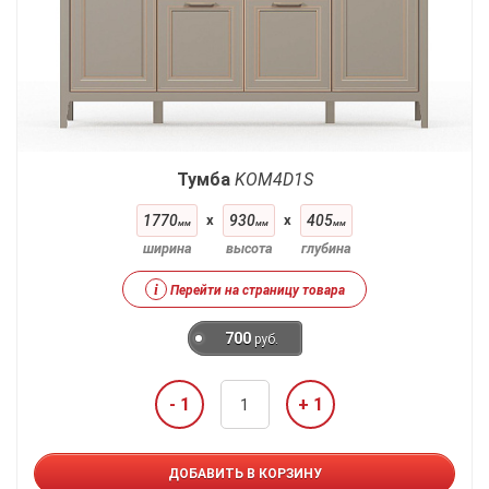
Тумба
KOM4D1S
1770
x
930
x
405
мм
мм
мм
ширина
высота
глубина
i
Перейти на страницу товара
700
руб.
- 1
+ 1
ДОБАВИТЬ В КОРЗИНУ