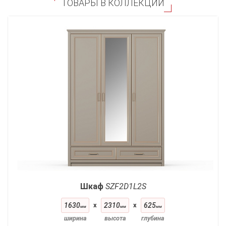
ТОВАРЫ В КОЛЛЕКЦИИ
Шкаф
SZF2D1L2S
1630
x
2310
x
625
мм
мм
мм
ширина
высота
глубина