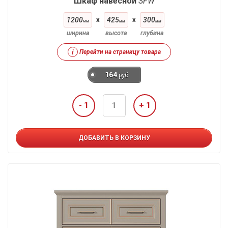
Шкаф навесной
SFW
1200
x
425
x
300
мм
мм
мм
ширина
высота
глубина
i
Перейти на страницу товара
164
руб.
- 1
+ 1
ДОБАВИТЬ В КОРЗИНУ