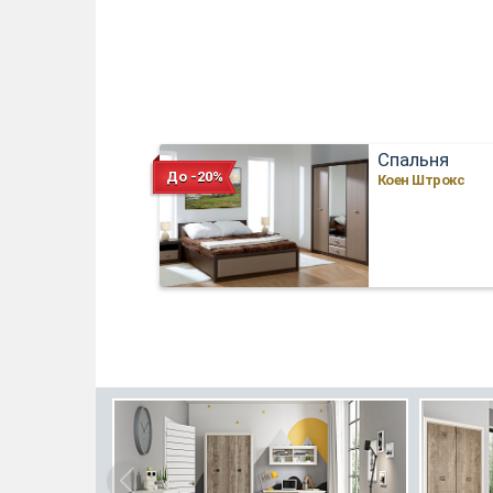
Спальня
До -20%
Коен Штрокс