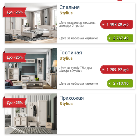
Спальня
До -25%
Stylius
Цена указана за кровать,
1 407.20
руб.
комод и 2 тумбы
2 767.49
Цена за набор на картинке
Гостиная
До -25%
Stylius
Цена за тумбу ТВ и два
1 709.97
руб.
шкафа-витрины
2 713.16
Цена за набор на картинке
Прихожая
До -25%
Stylius