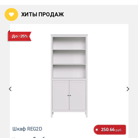
ХИТЫ ПРОДАЖ
До -25%
Шкаф REG2D
250.66
руб.